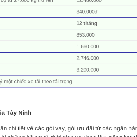
 bộ từ 27.000 kg trở lên
12.480.000
340.000đ
12 tháng
853.000
1.660.000
2.746.000
3.200.000
ý một chiếc xe tải theo tải trọng
Kia Tây Ninh
n chi tiết về các gói vay, gói ưu đãi từ các ngân hàn