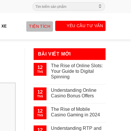
Search
for:
YÊU CẦU TƯ VẤN
TIỆN TÍCH
 XE
BÀI VIẾT MỚI
The Rise of Online Slots:
12
Your Guide to Digital
Th5
Spinning
Understanding Online
12
Casino Bonus Offers
Th5
The Rise of Mobile
12
Casino Gaming in 2024
Th5
Understanding RTP and
12