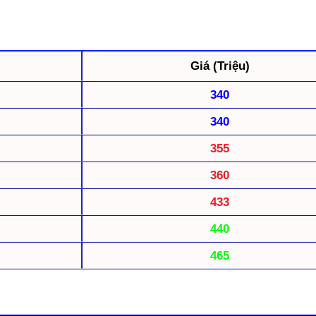
Giá (Triệu)
340
340
355
360
433
440
465