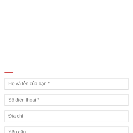
SĐT: 09814.15.112
Email: Muabanxe28@gmail.com
ĐĂNG KÝ TƯ VẤN