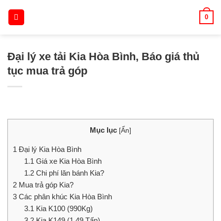
Skip
0
to
content
Đại lý xe tải Kia Hòa Bình, Báo giá thủ
tục mua trả góp
Mục lục
[
Ẩn
]
1
Đại lý Kia Hòa Bình
1.1
Giá xe Kia Hòa Bình
1.2
Chi phí lăn bánh Kia?
2
Mua trả góp Kia?
3
Các phân khúc Kia Hòa Bình
3.1
Kia K100 (990Kg)
3.2
Kia K149 (1.49 Tấn)