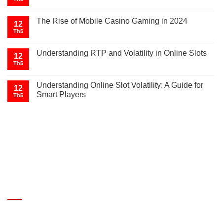
The Rise of Mobile Casino Gaming in 2024
12
Th5
Understanding RTP and Volatility in Online Slots
12
Th5
Understanding Online Slot Volatility: A Guide for
12
Smart Players
Th5
GIÁ XE Ô TÔ TẢI
Địa chỉ: Nam Từ Liêm, Hanoi, Vietnam