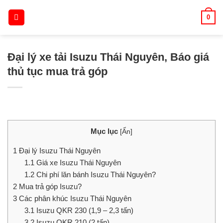
Skip
0
to
content
Đại lý xe tải Isuzu Thái Nguyên, Báo giá
thủ tục mua trả góp
Mục lục
[
Ẩn
]
1
Đại lý Isuzu Thái Nguyên
1.1
Giá xe Isuzu Thái Nguyên
1.2
Chi phí lăn bánh Isuzu Thái Nguyên?
2
Mua trả góp Isuzu?
3
Các phân khúc Isuzu Thái Nguyên
3.1
Isuzu QKR 230 (1,9 – 2,3 tấn)
3.2
Isuzu QKR 210 (2 tấn)