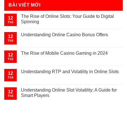
BÀI VIẾT MỚI
The Rise of Online Slots: Your Guide to Digital
12
Spinning
Th5
Understanding Online Casino Bonus Offers
12
Th5
The Rise of Mobile Casino Gaming in 2024
12
Th5
Understanding RTP and Volatility in Online Slots
12
Th5
Understanding Online Slot Volatility: A Guide for
12
Smart Players
Th5