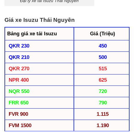
Đại lý xe tải Isuzu Thái Nguyên
Giá xe Isuzu Thái Nguyên
Bảng giá xe tải Isuzu
Giá (Triệu)
QKR 230
450
QKR 210
500
QKR 270
515
NPR 400
625
NQR 550
720
FRR 650
790
FVR 900
1.115
FVM 1500
1.190