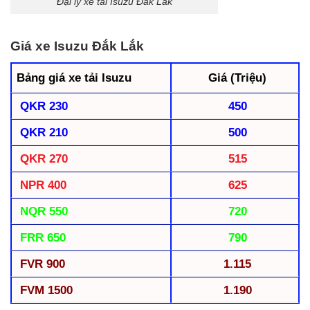
Đại lý xe tải Isuzu Đắk Lắk
Giá xe Isuzu Đắk Lắk
Bảng giá xe tải Isuzu
Giá (Triệu)
QKR 230
450
QKR 210
500
QKR 270
515
NPR 400
625
NQR 550
720
FRR 650
790
FVR 900
1.115
FVM 1500
1.190