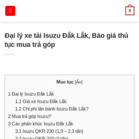
Skip
0
to
content
Đại lý xe tải Isuzu Đắk Lắk, Báo giá thủ
tục mua trả góp
Mục lục
[
Ẩn
]
1
Đại lý Isuzu Đắk Lắk
1.1
Giá xe Isuzu Đắk Lắk
1.2
Chi phí lăn bánh Isuzu Đắk Lắk?
2
Mua trả góp Isuzu?
3
Các phân khúc Isuzu Đắk Lắk
3.1
Isuzu QKR 230 (1,9 – 2,3 tấn)
3.2
Isuzu QKR 210 (2 tấn)