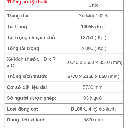
Thông số kỹ thuật
Unic
Trang thái
Xe Mới 100%
Tự trọng
10055
(Kg )
Tải trọng chuyên chở
13750
( Kg )
Tổng tải trọng
24000 ( Kg )
Xe kích thước : D x R
10040 x 2500 x 3510 (mm)
x C
Thùng kích thước
6770 x 2350 x 650
(mm)
Cơ sở dữ liệu dài
5730 mm
Số người được phép:
03 Người
Loại động cơ:
DL06K
, 4 kỳ 6 xilanh
Dung tích xi lanh
5890 mm