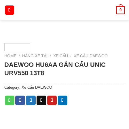
Skip
0
to
content
HOME
/
HÃNG XE TẢI
/
XE CẨU
/
XE CẨU DAEWOO
DAEWOO HU6AA GẮN CẨU UNIC
URV550 13T8
Category:
Xe Cẩu DAEWOO