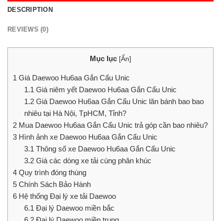
DESCRIPTION
REVIEWS (0)
Mục lục
[
Ẩn
]
1
Giá Daewoo Hu6aa Gắn Cẩu Unic
1.1
Giá niêm yết Daewoo Hu6aa Gắn Cẩu Unic
1.2
Giá Daewoo Hu6aa Gắn Cẩu Unic lăn bánh bao bao
nhiêu tại Hà Nội, TpHCM, Tỉnh?
2
Mua Daewoo Hu6aa Gắn Cẩu Unic trả góp cần bao nhiêu?
3
Hình ảnh xe Daewoo Hu6aa Gắn Cẩu Unic
3.1
Thông số xe Daewoo Hu6aa Gắn Cẩu Unic
3.2
Giá các dòng xe tải cùng phân khúc
4
Quy trình đóng thùng
5
Chính Sách Bảo Hành
6
Hệ thống Đại lý xe tải Daewoo
6.1
Đại lý Daewoo miền bắc
6.2
Đại lý Daewoo miền trung