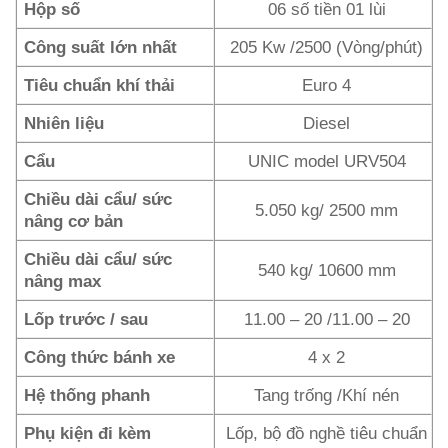
Hộp số
06 số tiền 01 lùi
Công suất lớn nhất
205 Kw /2500 (Vòng/phút)
Tiêu chuẩn khí thải
Euro 4
Nhiên liệu
Diesel
Cẩu
UNIC model URV504
Chiều dài cẩu/ sức
5.050 kg/ 2500 mm
nâng cơ bản
Chiều dài cẩu/ sức
540 kg/ 10600 mm
nâng max
Lốp trước / sau
11.00 – 20 /11.00 – 20
Công thức bánh xe
4 x 2
Hệ thống phanh
Tang trống /Khí nén
Phụ kiện đi kèm
Lốp, bộ đồ nghề tiêu chuẩn