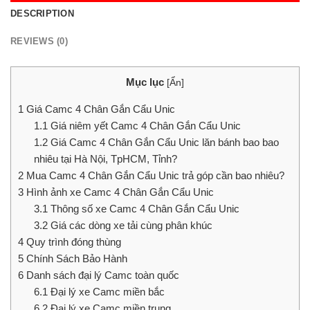
DESCRIPTION
REVIEWS (0)
Mục lục
[
Ẩn
]
1
Giá Camc 4 Chân Gắn Cẩu Unic
1.1
Giá niêm yết Camc 4 Chân Gắn Cẩu Unic
1.2
Giá Camc 4 Chân Gắn Cẩu Unic lăn bánh bao bao
nhiêu tại Hà Nội, TpHCM, Tỉnh?
2
Mua Camc 4 Chân Gắn Cẩu Unic trả góp cần bao nhiêu?
3
Hình ảnh xe Camc 4 Chân Gắn Cẩu Unic
3.1
Thông số xe Camc 4 Chân Gắn Cẩu Unic
3.2
Giá các dòng xe tải cùng phân khúc
4
Quy trình đóng thùng
5
Chính Sách Bảo Hành
6
Danh sách đại lý Camc toàn quốc
6.1
Đại lý xe Camc miền bắc
6.2
Đại lý xe Camc miền trung