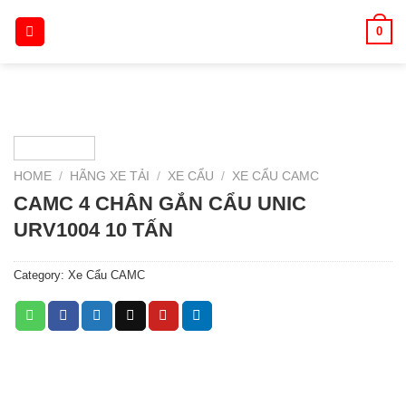
Skip
0
to
content
HOME
/
HÃNG XE TẢI
/
XE CẨU
/
XE CẨU CAMC
CAMC 4 CHÂN GẮN CẨU UNIC
URV1004 10 TẤN
Category:
Xe Cẩu CAMC