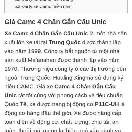
6.3
Đại lý xe Camc miền nam
Giá Camc 4 Chân Gắn Cẩu Unic
Xe Camc 4 Chân Gắn Cẩu Unic
là một nhà sản
xuất lớn xe tải tại
Trung Quốc
được thành lập
vào năm 1999. Công ty bắt nguồn từ một nhà
sản xuất Ma’anshan được thành lập vào năm
1970. Thương hiệu công ty ở các thị trường bên
ngoài Trung Quốc,
Hualing Xingma sử dụng ký
hiệu CAMC
.
Giá xe
Camc 4 Chân Gắn Cẩu
Unic
rất tốt cùng với phong cách và
tiêu chuẩn
Quốc Tế
, xe được trang bị động cơ
P11C-UH
là
động cơ hàng đ
ầu thế giới. Xe được nâng cấp
toàn diện về động cơ, chất lượng, chịu tải, an
toàn, thoải mái mang lại hiệu quả vận hành và