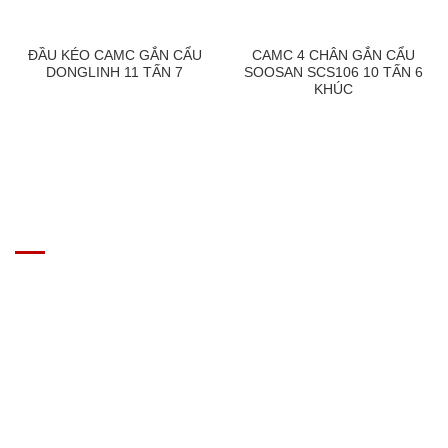
ĐẦU KÉO CAMC GẮN CẨU
CAMC 4 CHÂN GẮN CẨU
DONGLINH 11 TẤN 7
SOOSAN SCS106 10 TẤN 6
KHÚC
GIÁ XE Ô TÔ TẢI
Địa chỉ: Nam Từ Liêm, Hanoi, Vietnam
SĐT: 09814.15.112
Email: Muabanxe28@gmail.com