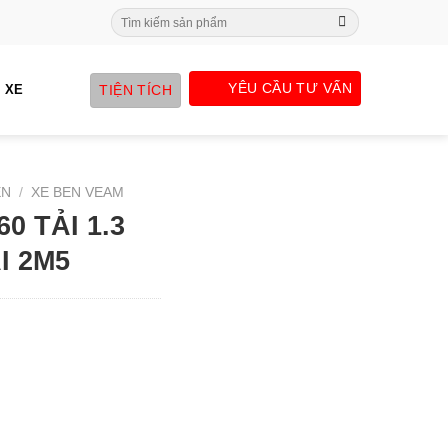
Search
for:
YÊU CẦU TƯ VẤN
TIỆN TÍCH
 XE
EN
/
XE BEN VEAM
0 TẢI 1.3
I 2M5