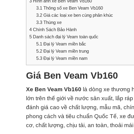
3
Hình ảnh xe Ben Veam Vb160
3.1
Thông số xe Ben Veam Vb160
3.2
Giá các loại xe ben cùng phân khúc
3.3
Thùng xe
4
Chính Sách Bảo Hành
5
Danh sách đại lý Veam toàn quốc
5.1
Đại lý Veam miền bắc
5.2
Đại lý Veam miền trung
5.3
Đại lý Veam miền nam
Giá Ben Veam Vb160
Xe Ben Veam Vb160
là dòng xe thương h
lớn trên thế giới về nước sản xuất, lắp rá
đánh giá cao về chất lượng, mẫu mã, chín
phong cách và tiêu chuẩn Quốc Tế, xe đư
cơ, chất lượng, chịu tải, an toàn, thoải m