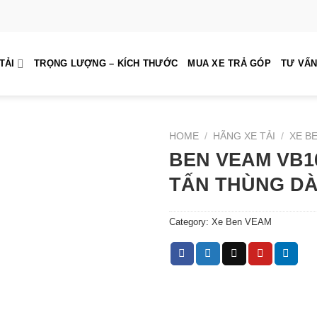
TẢI
TRỌNG LƯỢNG – KÍCH THƯỚC
MUA XE TRẢ GÓP
TƯ VẤN
HOME
/
HÃNG XE TẢI
/
XE B
BEN VEAM VB16
TẤN THÙNG DÀ
Category:
Xe Ben VEAM