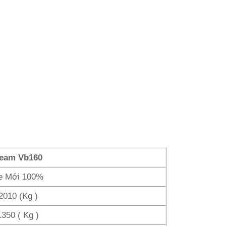
eam Vb160
e Mới 100%
2010 (Kg )
1350 ( Kg )