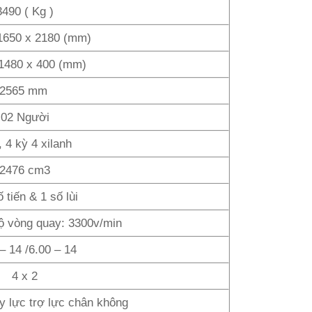
3490 ( Kg )
1650 x 2180 (mm)
 1480 x 400 (mm)
2565 mm
02 Người
, 4 kỳ 4 xilanh
2476 cm3
 tiến & 1 số lùi
ộ vòng quay: 3300v/min
– 14 /6.00 – 14
4 x 2
ủy lực trợ lực chân không