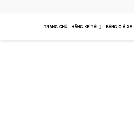
Skip
to
content
TRANG CHỦ
HÃNG XE TẢI
BẢNG GIÁ XE 