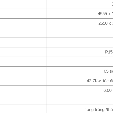
4555 x 
2550 x
P15
05 số
42.7Kw, tốc đ
6.00 
Tang trống /th