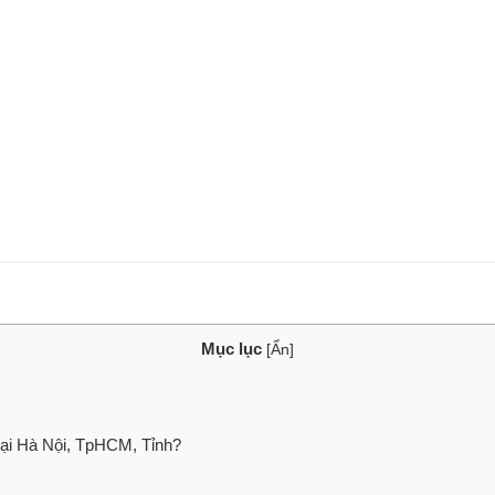
Mục lục
[
Ẩn
]
ại Hà Nội, TpHCM, Tỉnh?