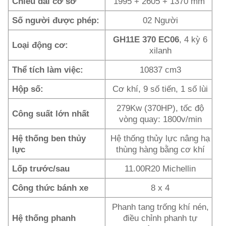
Chiều dài cơ sở
1995 + 2605 + 1370 mm
Số người được phép:
02 Người
GH11E 370 EC06
, 4 kỳ 6
Loại động cơ:
xilanh
Thể tích làm việc:
10837 cm3
Hộp số:
Cơ khí, 9 số tiến, 1 số lùi
279Kw (370HP), tốc độ
Công suất lớn nhất
vòng quay: 1800v/min
Hệ thống ben thủy
Hệ thống thủy lực nâng hạ
lực
thùng hàng bằng cơ khí
Lốp trước/sau
11.00R20 Michellin
Công thức bánh xe
8 x 4
Phanh tang trống khí nén,
Hệ thống phanh
điều chỉnh phanh tự