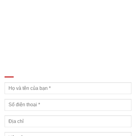
SĐT: 09814.15.112
Email: Muabanxe28@gmail.com
ĐĂNG KÝ TƯ VẤN