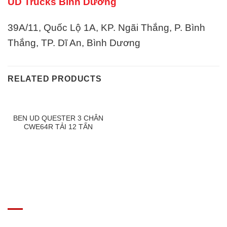
UD Trucks Bình Dương
39A/11, Quốc Lộ 1A, KP. Ngãi Thắng, P. Bình
Thắng, TP. Dĩ An, Bình Dương
RELATED PRODUCTS
BEN UD QUESTER 3 CHÂN
CWE64R TẢI 12 TẤN
GIÁ XE Ô TÔ TẢI
Địa chỉ: Nam Từ Liêm, Hanoi, Vietnam