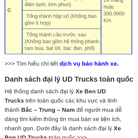
24 tháng
điện lạnh, kim phun)
hoặc
C
300.0000
Tổng thành hộp số (Không bao
Km
gồm li hợp)
Tổng thành cầu trước sau
(Không bao gồm hệ thống phanh,
tam bua, bạt lót, bạc đạn, phố)
>>> Tìm hiểu chi tiết
dịch vụ b
ảo
h
ành xe.
Danh sách đại lý UD Trucks toàn quốc
Hệ thống danh sách đại lý
Xe Ben UD
Trucks
trên toàn quốc các khu vực và tỉnh
thành
Bắc – Trung – Nam
để người mua dễ
dàng tìm kiếm thông tin mua bán xe tiện ích,
nhanh gọn. Dưới đây là danh sách đại lý
Xe
Ben UD Trucks
toàn quốc >>>