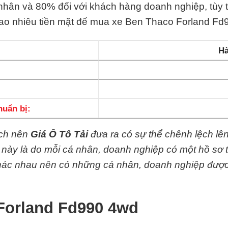
 nhân và 80% đối với khách hàng doanh nghiệp, tùy 
bao nhiêu tiền mặt để mua xe Ben Thaco Forland F
Hà
huẩn bị:
ệch nên
Giá Ô Tô Tải
đưa ra có sự thể chênh lệch lê
y này là do mỗi cá nhân, doanh nghiệp có một hồ sơ 
 khác nhau nên có những cá nhân, doanh nghiệp đượ
Forland Fd990 4wd