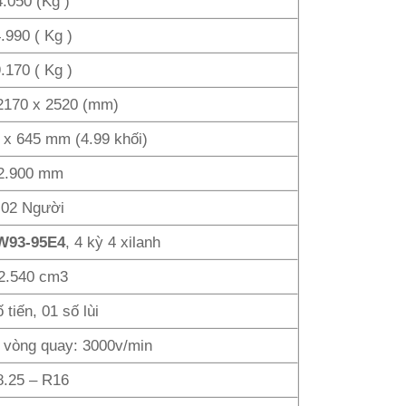
4.050 (Kg )
.990 ( Kg )
.170 ( Kg )
2170 x 2520 (mm)
 x 645 mm (4.99 khối)
2.900 mm
02 Người
W93-95E4
, 4 kỳ 4 xilanh
2.540 cm3
 tiến, 01 số lùi
 vòng quay: 3000v/min
8.25 – R16