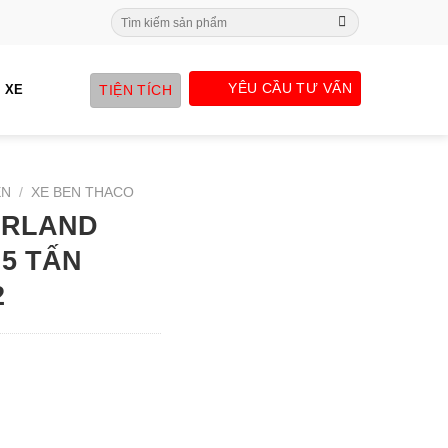
Search
for:
YÊU CẦU TƯ VẤN
TIỆN TÍCH
 XE
EN
/
XE BEN THACO
ORLAND
 5 TẤN
2