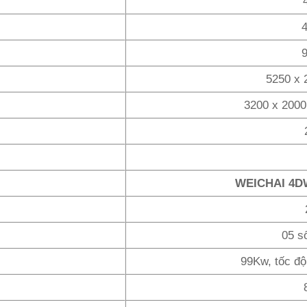
4
9
5250 x 
3200 x 2000
WEICHAI 4D
05 số
99Kw, tốc độ