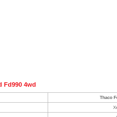
d Fd990 4wd
Thaco F
X