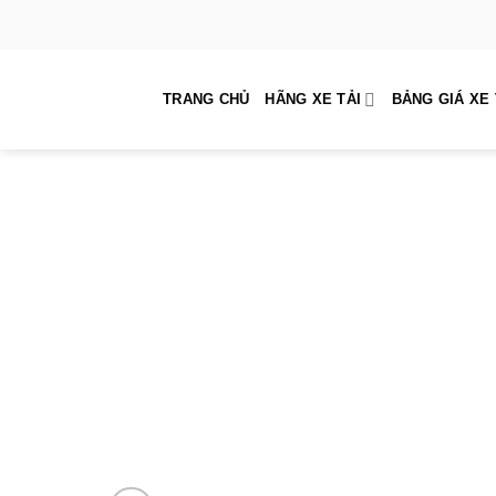
Skip
to
content
TRANG CHỦ
HÃNG XE TẢI
BẢNG GIÁ XE 