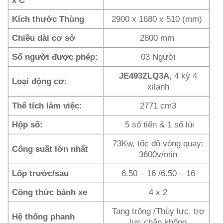
Kích thước Thùng
2900 x 1680 x 510 (mm)
Chiều dài cơ sở
2800 mm
Số người được phép:
03 Người
JE493ZLQ3A
, 4 kỳ 4
Loại động cơ:
xilanh
Thể tích làm việc:
2771 cm3
Hộp số:
5 số tiến & 1 số lùi
73Kw, tốc độ vòng quay:
Công suất lớn nhất
3600v/min
Lốp trước/sau
6.50 – 16 /6.50 – 16
Công thức bánh xe
4 x 2
Tang trống /Thủy lực, trợ
Hệ thống phanh
lực chân không