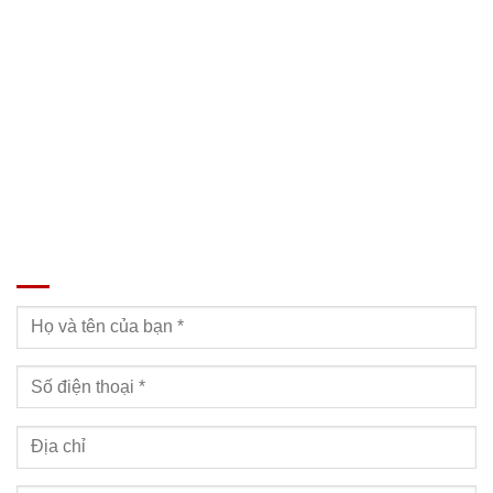
Địa chỉ: Nam Từ Liêm, Hanoi, Vietnam
SĐT: 09814.15.112
Email: Muabanxe28@gmail.com
ĐĂNG KÝ TƯ VẤN