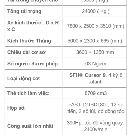
Tổng tải trọng
24000 ( Kg )
Xe kích thước : D x R
7800 x 2500 x 3510 (mm)
x C
Kích thước Thùng
5000 x 2300 x 665 (mm)
Chiều dài cơ sở
3600 + 1350 mm
Số người được phép:
03 Người
SFH® Cursor 9
, 4 kỳ 6
Loại động cơ:
xilanh
Thể tích làm việc:
8709 cm3
FAST 12JSD180T, 12 số
Hộp số:
tiến, 2 số lùi, có đồng tốc
390Hp, tốc độ vòng quay:
Công suất lớn nhất
2100v/min