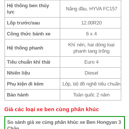
Hệ thống ben thủy
Nâng đầu, HYVA FC157
lực
Lốp trước/sau
12.00R20
Công thức bánh xe
6 x 4
Khí nén, hai dòng loại
Hệ thống phanh
phanh tang trống
Tiêu chuẩn khí thải
Euro 4
Nhiên liệu
Diesel
Phụ kiện đi kèm
Lốp, bộ đồ nghề tiêu chuẩn
Bảo hành
Toàn quốc 2 năm
Giá các loại xe ben cùng phân khúc
So sánh giá xe cùng phân khúc xe Ben Hongyan 3
Chân