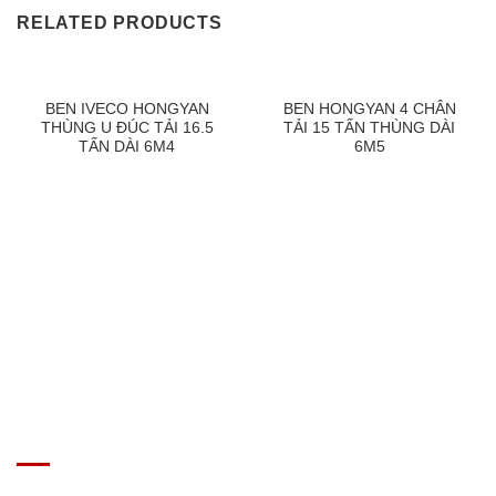
RELATED PRODUCTS
BEN IVECO HONGYAN
BEN HONGYAN 4 CHÂN
THÙNG U ĐÚC TẢI 16.5
TẢI 15 TẤN THÙNG DÀI
TẤN DÀI 6M4
6M5
GIÁ XE Ô TÔ TẢI