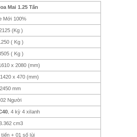
oa Mai 1.25 Tấn
e Mới 100%
2125 (Kg )
1250 ( Kg )
3505 ( Kg )
1610 x 2080 (mm)
 1420 x 470 (mm)
2450 mm
02 Người
C40
, 4 kỳ 4 xilanh
3.362 cm3
tiến + 01 số lùi