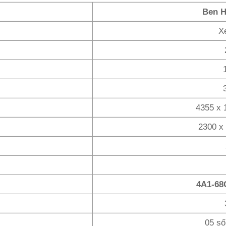
Ben H
X
4355 x 
2300 x
4A1-68
05 số 