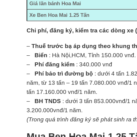
Giá lăn bánh Hoa Mai
Xe Ben Hoa Mai 1.25 Tấn
Chi phí, đăng ký, kiểm tra các dòng xe 
–
Thuế trước bạ áp dụng theo khung t
–
Biển
: Hà Nội,HCM, Tỉnh 150.000 vnđ.
–
Phí đăng kiểm
: 340.000 vnđ
–
Phí bảo trì đường bộ
: dưới 4 tấn 1.8
năm, từ 13 tấn – 19 tấn 7.080.000 vnđ/1 n
tấn 17.160.000 vnđ/1 năm.
–
BH TNDS
: dưới 3 tấn 853.000vnđ/1 nă
3.200.000vnđ/1 năm.
(Trong quá trình đăng ký sẽ phát sinh ra t
Mua Ben Hoa Mai 1.25 T