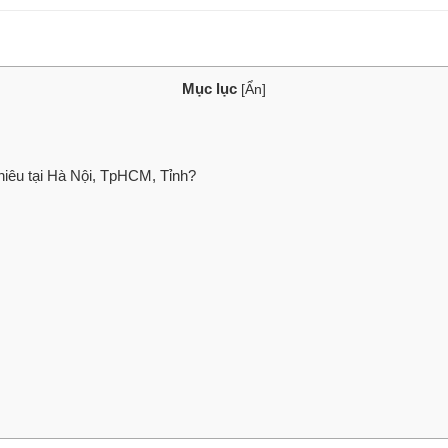
Mục lục
[
Ẩn
]
hiêu tại Hà Nội, TpHCM, Tỉnh?