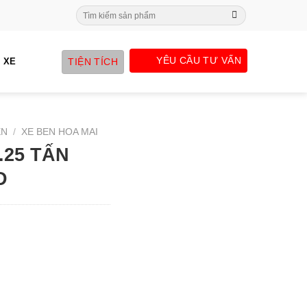
Search
for:
YÊU CẦU TƯ VẤN
TIỆN TÍCH
 XE
EN
/
XE BEN HOA MAI
.25 TẤN
D