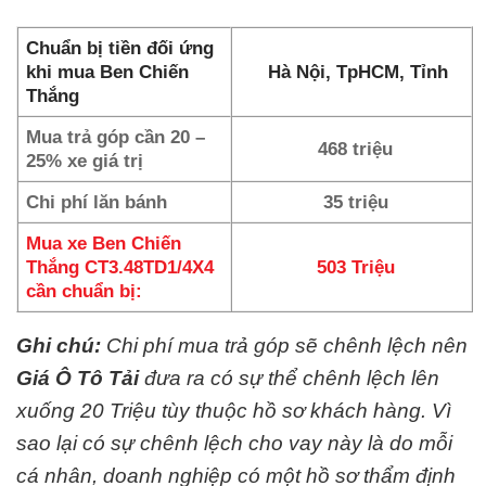
Chuẩn bị tiền đối ứng
khi mua Ben Chiến
Hà Nội, TpHCM, Tỉnh
Thắng
Mua trả góp cần 20 –
468 triệu
25% xe giá trị
Chi phí lăn bánh
35 triệu
Mua xe Ben Chiến
Thắng CT3.48TD1/4X4
503 Triệu
cần chuẩn bị:
Ghi chú:
Chi phí mua trả góp sẽ chênh lệch nên
Giá Ô Tô Tải
đưa ra có sự thể chênh lệch lên
xuống 20 Triệu tùy thuộc hồ sơ khách hàng. Vì
sao lại có sự chênh lệch cho vay này là do mỗi
cá nhân, doanh nghiệp có một hồ sơ thẩm định