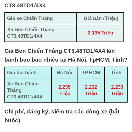
CT3.48TD1/4X4
Giá xe Chiến Thắng
Giá bán (Triệu)
Xe Ben Chiến Thắng
2.195 Triệu
CT3.48TD1/4X4
Giá Ben Chiến Thắng CT3.48TD1/4X4 lăn
bánh bao bao nhiêu tại Hà Nội, TpHCM, Tỉnh?
Giá lăn bánh
Hà Nội
TP.HCM
Tỉnh
Xe Ben Chiến
2.235
2.232
2.233
Thắng
Triệu
Triệu
Triệu
CT3.48TD1/4X4
Chi phí, đăng ký, kiểm tra các dòng xe (bắt
buộc)
.