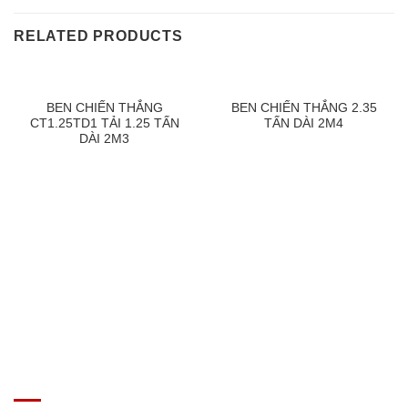
RELATED PRODUCTS
BEN CHIẾN THẮNG
BEN CHIẾN THẮNG 2.35
CT1.25TD1 TẢI 1.25 TẤN
TẤN DÀI 2M4
DÀI 2M3
GIÁ XE Ô TÔ TẢI