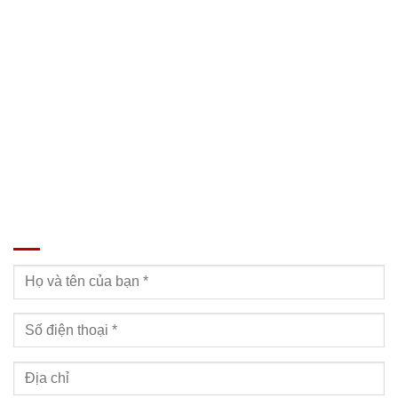
Địa chỉ: Nam Từ Liêm, Hanoi, Vietnam
SĐT: 09814.15.112
Email: Muabanxe28@gmail.com
ĐĂNG KÝ TƯ VẤN