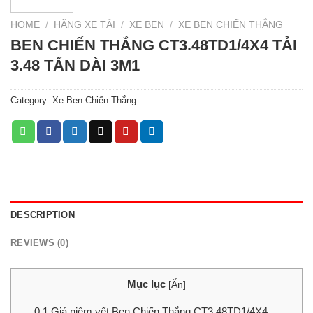
HOME
/
HÃNG XE TẢI
/
XE BEN
/
XE BEN CHIẾN THẮNG
BEN CHIẾN THẮNG CT3.48TD1/4X4 TẢI
3.48 TẤN DÀI 3M1
Category:
Xe Ben Chiến Thắng
DESCRIPTION
REVIEWS (0)
Mục lục
[
Ẩn
]
0.1
Giá niêm yết Ben Chiến Thắng CT3.48TD1/4X4