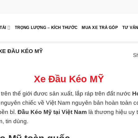
TẢI
TRỌNG LƯỢNG – KÍCH THƯỚC
MUA XE TRẢ GÓP
TƯ VẤN
XE ĐẦU KÉO MỸ
Sh
Xe Đầu Kéo MỸ
 trên thế giới đươc sản xuất, lắp ráp trên đất nước
H
guyên chiếc về Việt Nam nguyên bản hoàn toàn có K
bền bỉ.
Đầu Kéo Mỹ tại Việt Nam
là thương hiệu uy t
, tin dùng.