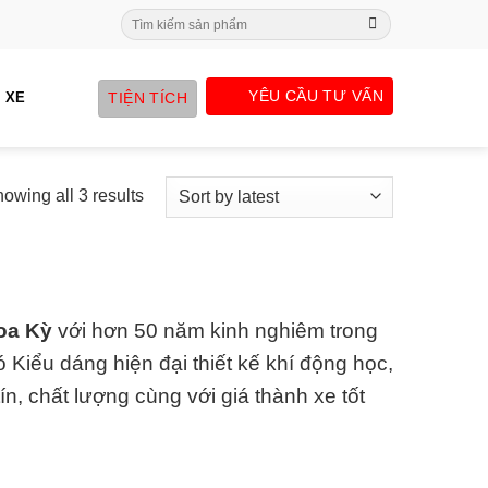
Search
for:
YÊU CẦU TƯ VẤN
TIỆN TÍCH
 XE
owing all 3 results
oa Kỳ
với hơn 50 năm kinh nghiêm trong
iểu dáng hiện đại thiết kế khí động học,
ín, chất lượng cùng với giá thành xe tốt