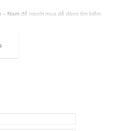
g – Nam
để người mua dễ dàng tìm kiếm
c >>>
G