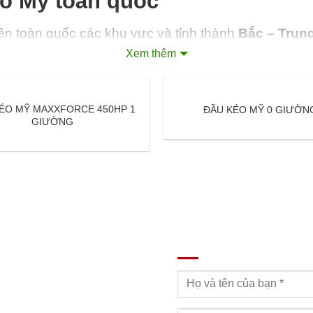
éo Mỹ toàn quốc
ên toàn quốc các khu vực và tỉnh thành
Bắc – Trun
 Dưới đây là danh sách đại lý
Đầu Kéo Mỹ
toàn quố
Xem thêm
ÉO MỸ MAXXFORCE 450HP 1
ĐẦU KÉO MỸ 0 GIƯỜN
GIƯỜNG
AL
ĐĂNG KÝ TƯ VẤN