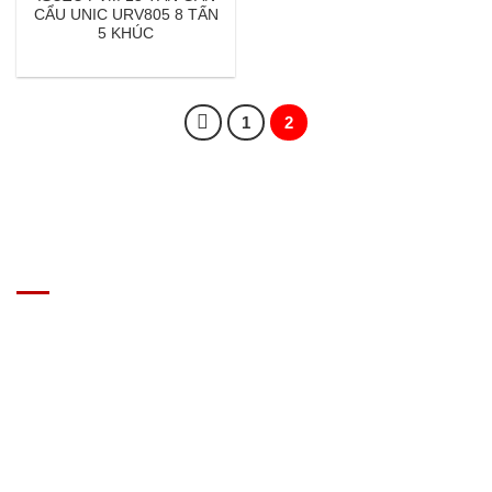
CẨU UNIC URV805 8 TẤN
5 KHÚC
1
2
GIÁ XE Ô TÔ TẢI
Địa chỉ: Nam Từ Liêm, Hanoi, Vietnam
SĐT: 09814.15.112
Email: Muabanxe28@gmail.com