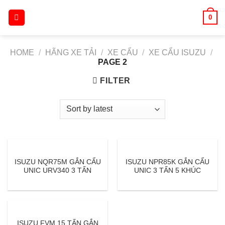
Skip
0
to
content
HOME
/
HÃNG XE TẢI
/
XE CẨU
/
XE CẨU ISUZU
/
PAGE 2
FILTER
ISUZU NQR75M GẮN CẨU
ISUZU NPR85K GẮN CẨU
UNIC URV340 3 TẤN
UNIC 3 TẤN 5 KHÚC
ISUZU FVM 15 TẤN GẮN