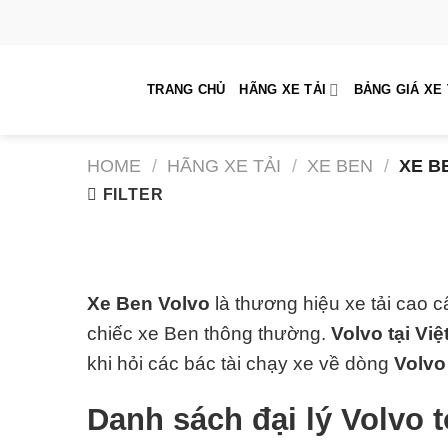
Skip
to
content
TRANG CHỦ
HÃNG XE TẢI
BẢNG GIÁ XE 
HOME
/
HÃNG XE TẢI
/
XE BEN
/
XE B
FILTER
Xe Ben Volvo
là thương hiệu xe tải cao c
chiếc xe Ben thông thường.
Volvo tại Vi
khi hỏi các bác tài chạy xe về dòng
Volvo
Danh sách đại lý Volvo 