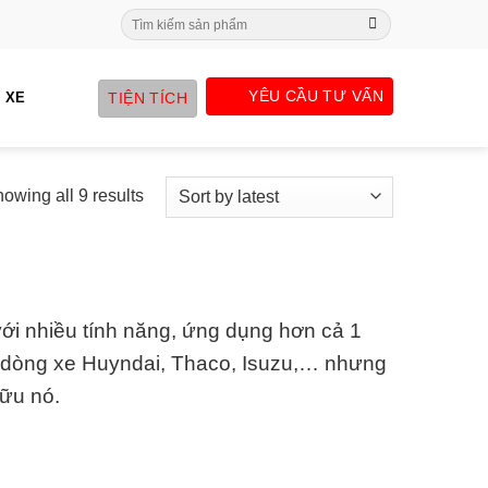
Search
for:
YÊU CẦU TƯ VẤN
TIỆN TÍCH
 XE
owing all 9 results
ới nhiều tính năng, ứng dụng hơn cả 1
 dòng xe Huyndai, Thaco, Isuzu,… nhưng
hữu nó.