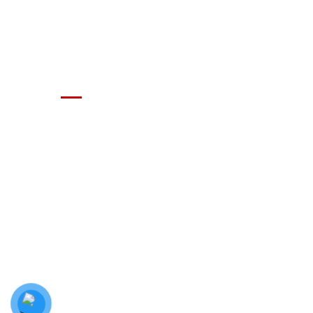
340 Nguyễn Văn Linh, Phường Bình Thuậ
GIÁ XE Ô TÔ TẢI
Địa chỉ: Nam Từ Liêm, Hanoi, Vietnam
SĐT: 09814.15.112
Email: Muabanxe28@gmail.com