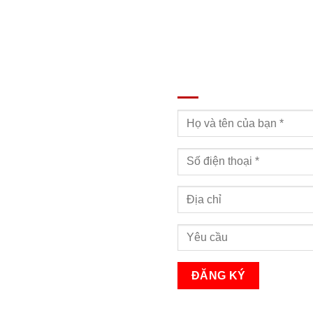
n, Quận 7, Tp. HCM
ĐĂNG KÝ TƯ VẤN