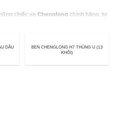
những chiếc xe
Chenglong
chính hãng, tư
ẦU DẦU
BEN CHENGLONG H7 THÙNG U (13
KHỐI)