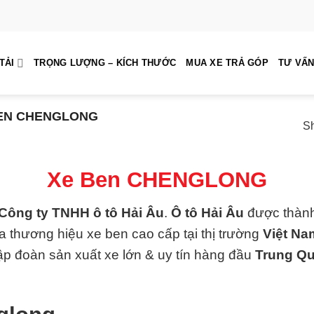
TẢI
TRỌNG LƯỢNG – KÍCH THƯỚC
MUA XE TRẢ GÓP
TƯ VẤN
EN CHENGLONG
Sh
Xe Ben CHENGLONG
Công ty TNHH ô tô Hải Âu
.
Ô tô Hải Âu
được thành
 thương hiệu xe ben cao cấp tại thị trường
Việt Na
p đoàn sản xuất xe lớn & uy tín hàng đầu
Trung Q