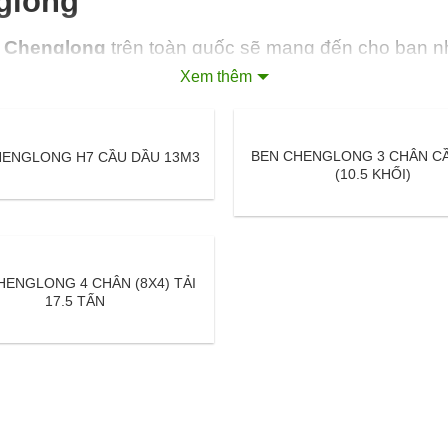
nglong
a
Chenglong
trên toàn quốc sẽ mang đến cho bạn 
h vụ hậu mãi khác.
Xem thêm
BEN CHENGLONG 3 CHÂN C
HENGLONG H7 CẦU DẦU 13M3
(10.5 KHỐI)
 Nội
HENGLONG 4 CHÂN (8X4) TẢI
17.5 TẤN
ên
ốc, Mai Pha, Lạng Sơn