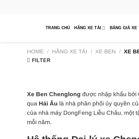
Skip
to
content
TRANG CHỦ
HÃNG XE TẢI
BẢNG GIÁ XE 
HOME
/
HÃNG XE TẢI
/
XE BEN
/
XE B
FILTER
Xe Ben Chenglong
được nhập khẩu bởi
qua
Hải Âu
là nhà phân phối ủy quyền của
của nhà máy DongFeng Liễu Châu, một tậ
mỗi năm.