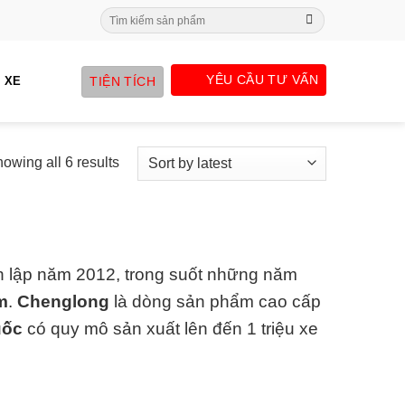
Search
for:
YÊU CẦU TƯ VẤN
TIỆN TÍCH
 XE
owing all 6 results
 lập năm 2012, trong suốt những năm
m
.
Chenglong
là dòng sản phẩm cao cấp
uốc
có quy mô sản xuất lên đến 1 triệu xe