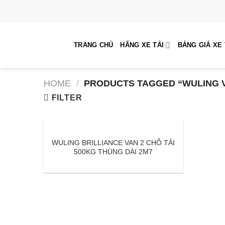
Skip
to
content
TRANG CHỦ
HÃNG XE TẢI
BẢNG GIÁ XE 
HOME
/
PRODUCTS TAGGED “WULING V
FILTER
WULING BRILLIANCE VAN 2 CHỖ TẢI
500KG THÙNG DÀI 2M7