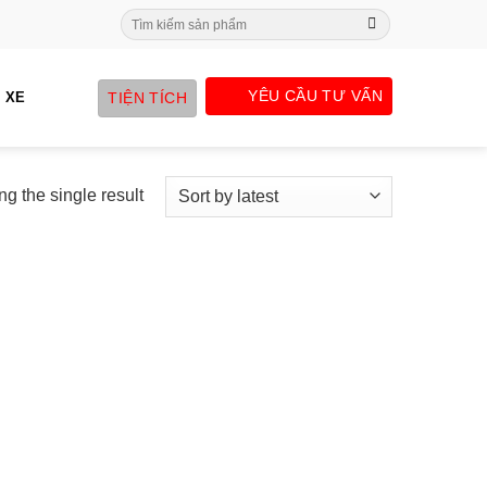
Search
for:
YÊU CẦU TƯ VẤN
TIỆN TÍCH
 XE
g the single result