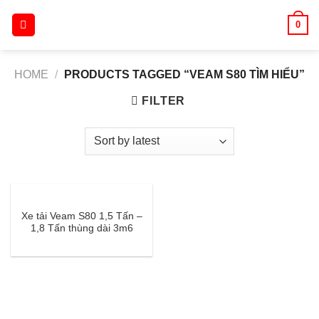
Skip
0
to
content
HOME
/
PRODUCTS TAGGED “VEAM S80 TÌM HIỂU”
FILTER
Xe tải Veam S80 1,5 Tấn –
1,8 Tấn thùng dài 3m6