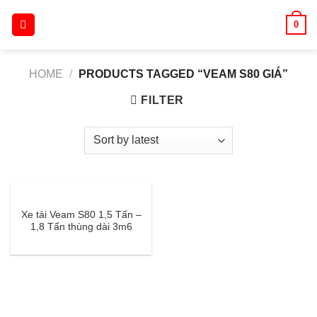
Skip
0
to
content
HOME
/
PRODUCTS TAGGED “VEAM S80 GIÁ”
FILTER
Xe tải Veam S80 1,5 Tấn –
1,8 Tấn thùng dài 3m6