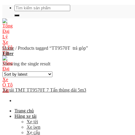
Skip
Search
to
for:
content
Home
/
Products tagged “TT9570T trả góp”
Filter
Showing the single result
Xe tải TMT TT9570T 7 Tấn thùng dài 5m3
Trang chủ
Hãng xe tải
Xe tải
Giá xe ô tô tải
Xe ben
Xe cẩu