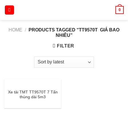
Skip
0
to
content
HOME
/
PRODUCTS TAGGED “TT9570T GIÁ BAO
NHIÊU”
FILTER
Xe tải TMT TT9570T 7 Tấn
thùng dài 5m3