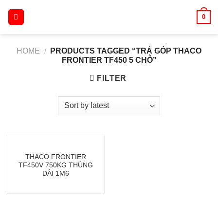
Skip
0
to
content
HOME
/
PRODUCTS TAGGED “TRẢ GÓP THACO
FRONTIER TF450 5 CHỖ”
FILTER
THACO FRONTIER
TF450V 750KG THÙNG
DÀI 1M6