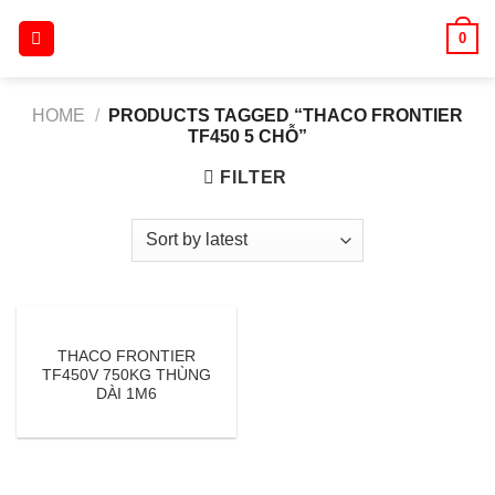
Skip
0
to
content
HOME
/
PRODUCTS TAGGED “THACO FRONTIER
TF450 5 CHỖ”
FILTER
THACO FRONTIER
TF450V 750KG THÙNG
DÀI 1M6