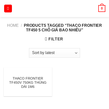
Skip
0
to
content
HOME
/
PRODUCTS TAGGED “THACO FRONTIER
TF450 5 CHỖ GIÁ BAO NHIÊU”
FILTER
THACO FRONTIER
TF450V 750KG THÙNG
DÀI 1M6