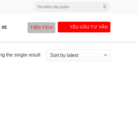
Search
for:
YÊU CẦU TƯ VẤN
TIỆN TÍCH
 XE
g the single result