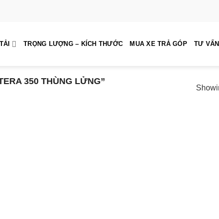
TẢI
TRỌNG LƯỢNG – KÍCH THƯỚC
MUA XE TRẢ GÓP
TƯ VẤN
ERA 350 THÙNG LỬNG”
Showin