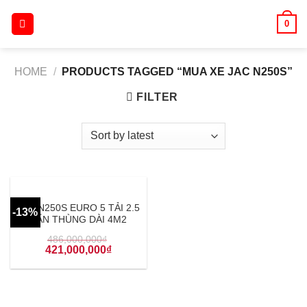
Skip
0
to
content
HOME
/
PRODUCTS TAGGED “MUA XE JAC N250S”
FILTER
JAC N250S EURO 5 TẢI 2.5
-13%
TẤN THÙNG DÀI 4M2
486,000,000
₫
421,000,000
₫