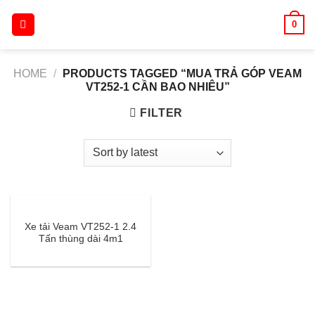
Skip
0
to
content
HOME
/
PRODUCTS TAGGED “MUA TRẢ GÓP VEAM
VT252-1 CẦN BAO NHIÊU”
FILTER
Xe tải Veam VT252-1 2.4
Tấn thùng dài 4m1