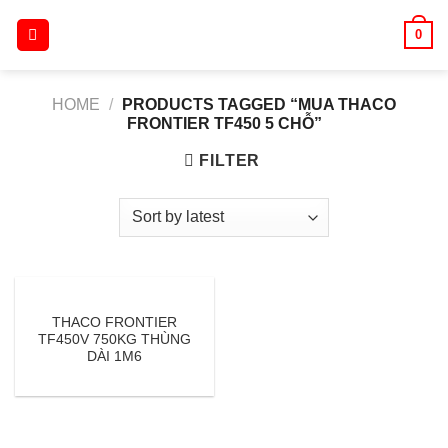
Skip
0
to
content
HOME
/
PRODUCTS TAGGED “MUA THACO
FRONTIER TF450 5 CHỖ”
FILTER
THACO FRONTIER
TF450V 750KG THÙNG
DÀI 1M6