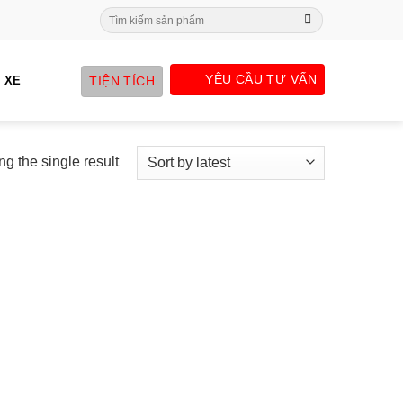
Search
for:
YÊU CẦU TƯ VẤN
TIỆN TÍCH
 XE
g the single result