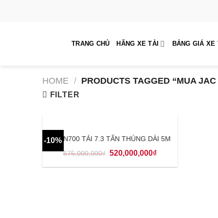
Skip
to
content
TRANG CHỦ
HÃNG XE TẢI
BẢNG GIÁ XE 
HOME
/
PRODUCTS TAGGED “MUA JAC 
FILTER
JAC N700 TẢI 7.3 TẤN THÙNG DÀI 5M
-10%
520,000,000
₫
575,000,000
₫