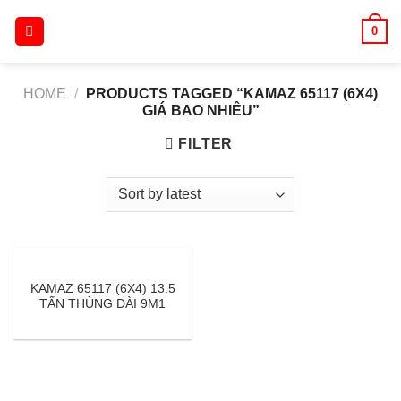
Skip
0
to
content
HOME
/
PRODUCTS TAGGED “KAMAZ 65117 (6X4)
GIÁ BAO NHIÊU”
FILTER
KAMAZ 65117 (6X4) 13.5
TẤN THÙNG DÀI 9M1