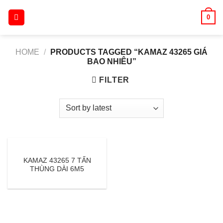
Skip
0
to
content
HOME
/
PRODUCTS TAGGED “KAMAZ 43265 GIÁ
BAO NHIÊU”
FILTER
KAMAZ 43265 7 TẤN
THÙNG DÀI 6M5