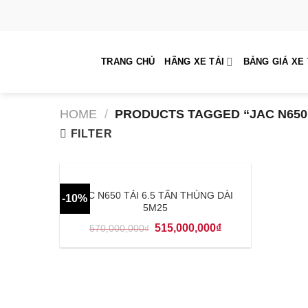
Skip
to
content
TRANG CHỦ
HÃNG XE TẢI
BẢNG GIÁ XE 
HOME
/
PRODUCTS TAGGED “JAC N650 
FILTER
JAC N650 TẢI 6.5 TẤN THÙNG DÀI
-10%
5M25
515,000,000
₫
570,000,000
₫