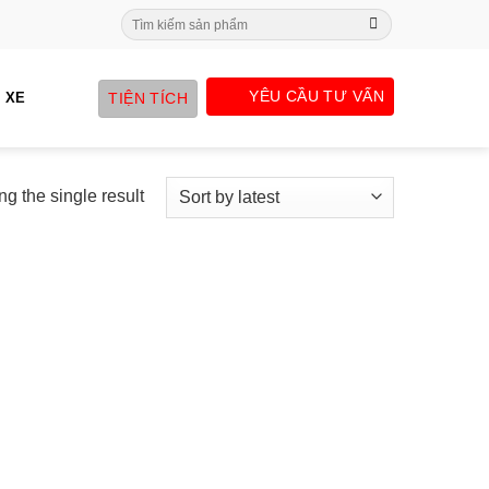
Search
for:
YÊU CẦU TƯ VẤN
TIỆN TÍCH
 XE
g the single result