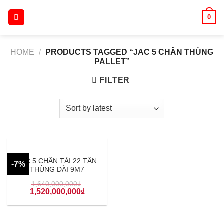
Skip
0
to
content
HOME
/
PRODUCTS TAGGED “JAC 5 CHÂN THÙNG
PALLET”
FILTER
JAC 5 CHÂN TẢI 22 TẤN
-7%
THÙNG DÀI 9M7
1,640,000,000
₫
1,520,000,000
₫