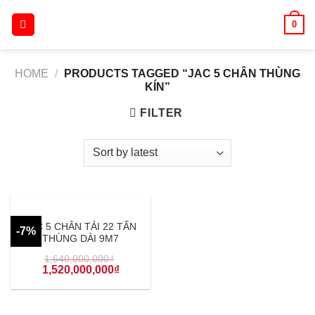
Skip
0
to
content
HOME
/
PRODUCTS TAGGED “JAC 5 CHÂN THÙNG
KÍN”
FILTER
JAC 5 CHÂN TẢI 22 TẤN
-7%
THÙNG DÀI 9M7
1,640,000,000
₫
1,520,000,000
₫