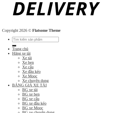
Copyright 2026 ©
Flatsome Theme
Search
for:
Trang chủ
Hãng xe tải
Xe tải
Xe ben
Xe cẩu
Xe đầu kéo
Xe Mooc
Xe chuyên dụng
BẢNG GIÁ XE TẢI
BG xe tải
BG xe ben
BG xe cẩu
BG xe đầu kéo
BG xe Mooc
BG xe chuyên dụng