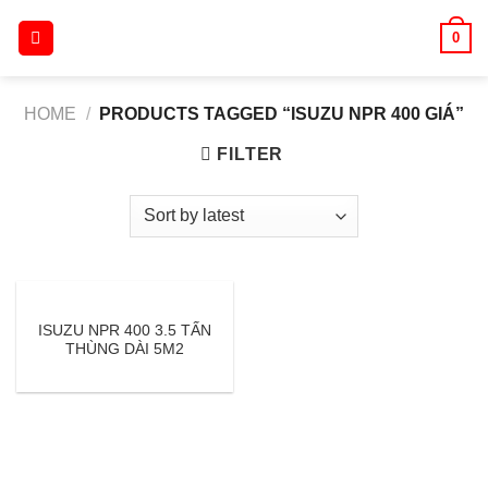
Skip
0
to
content
HOME
/
PRODUCTS TAGGED “ISUZU NPR 400 GIÁ”
FILTER
ISUZU NPR 400 3.5 TẤN
THÙNG DÀI 5M2