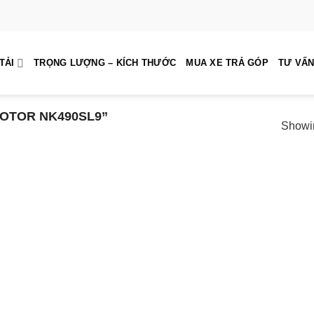
TẢI
TRỌNG LƯỢNG – KÍCH THƯỚC
MUA XE TRẢ GÓP
TƯ VẤN
OTOR NK490SL9”
Showin