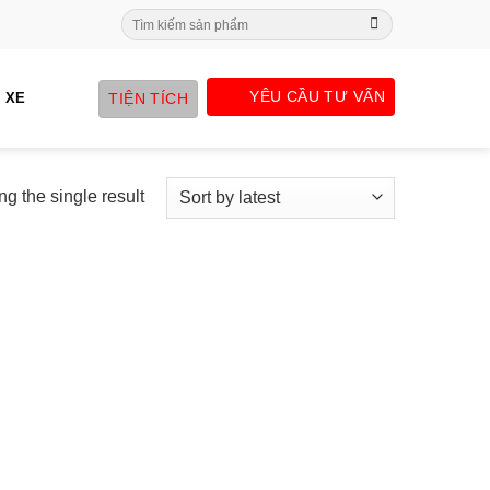
Search
for:
YÊU CẦU TƯ VẤN
TIỆN TÍCH
 XE
g the single result