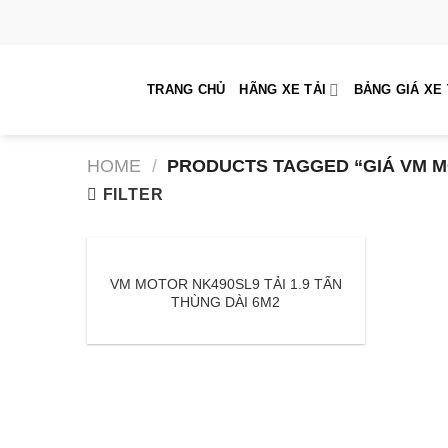
Skip
to
content
TRANG CHỦ
HÃNG XE TẢI
BẢNG GIÁ XE 
HOME
/
PRODUCTS TAGGED “GIÁ VM M
FILTER
VM MOTOR NK490SL9 TẢI 1.9 TẤN
THÙNG DÀI 6M2