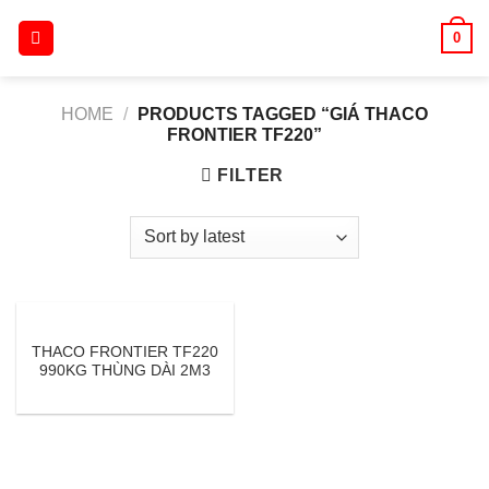
Skip
0
to
content
HOME
/
PRODUCTS TAGGED “GIÁ THACO
FRONTIER TF220”
FILTER
THACO FRONTIER TF220
990KG THÙNG DÀI 2M3