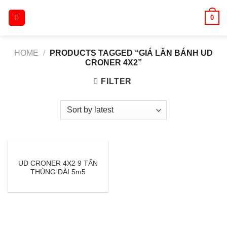
Skip
0
to
content
HOME
/
PRODUCTS TAGGED “GIÁ LĂN BÁNH UD
CRONER 4X2”
FILTER
UD CRONER 4X2 9 TẤN
THÙNG DÀI 5m5