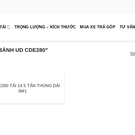
TẢI
TRỌNG LƯỢNG – KÍCH THƯỚC
MUA XE TRẢ GÓP
TƯ VẤN
BÁNH UD CDE280”
Sh
280 TẢI 14.5 TẤN THÙNG DÀI
9M1