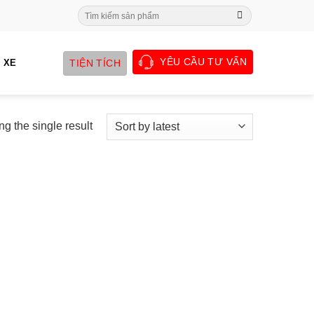
Search
for:
YÊU CẦU TƯ VẤN
TIỆN TÍCH
 XE
g the single result