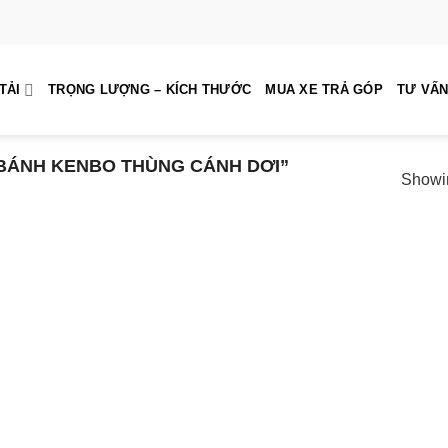
TẢI
TRỌNG LƯỢNG – KÍCH THƯỚC
MUA XE TRẢ GÓP
TƯ VẤN
BÁNH KENBO THÙNG CÁNH DƠI”
Showin