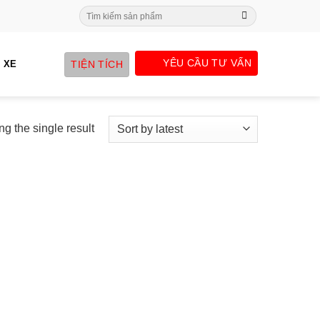
Search
for:
YÊU CẦU TƯ VẤN
TIỆN TÍCH
 XE
g the single result