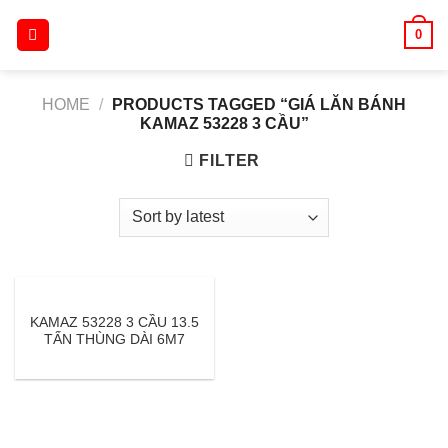
Skip
0
to
content
HOME
/
PRODUCTS TAGGED “GIÁ LĂN BÁNH
KAMAZ 53228 3 CẦU”
FILTER
KAMAZ 53228 3 CẦU 13.5
TẤN THÙNG DÀI 6M7