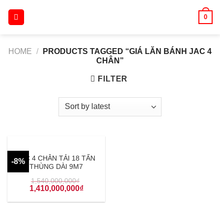
Skip
0
to
content
HOME
/
PRODUCTS TAGGED “GIÁ LĂN BÁNH JAC 4
CHÂN”
FILTER
JAC 4 CHÂN TẢI 18 TẤN
-8%
THÙNG DÀI 9M7
1,540,000,000
₫
1,410,000,000
₫