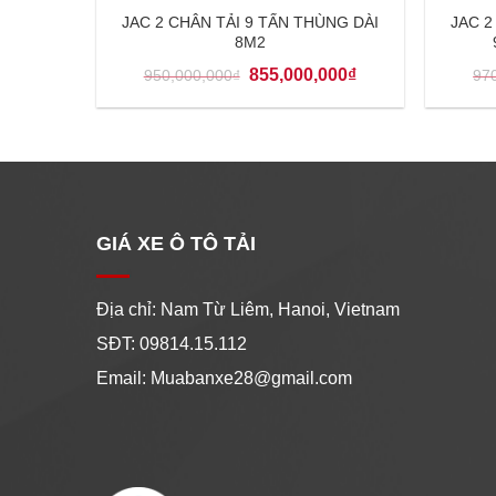
JAC 2 CHÂN TẢI 9 TẤN THÙNG DÀI
JAC 2
8M2
855,000,000
₫
950,000,000
₫
97
GIÁ XE Ô TÔ TẢI
Địa chỉ: Nam Từ Liêm, Hanoi, Vietnam
SĐT: 09814.15.112
Email: Muabanxe28@gmail.com