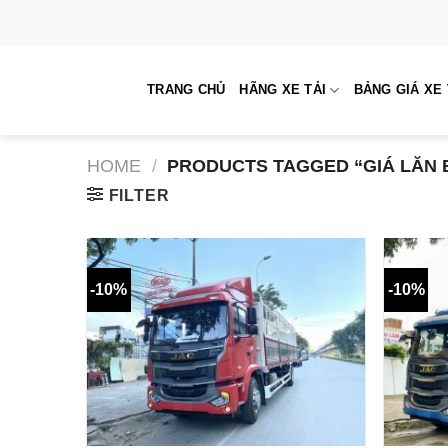
Skip
to
content
TRANG CHỦ
HÃNG XE TẢI
BẢNG GIÁ XE 
HOME
/
PRODUCTS TAGGED “GIÁ LĂN 
FILTER
-10%
-10%