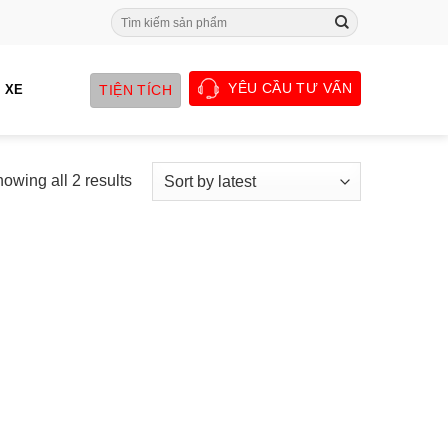
Search
for:
YÊU CẦU TƯ VẤN
TIỆN TÍCH
 XE
owing all 2 results