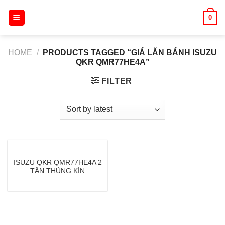
Skip
0
to
content
HOME
/
PRODUCTS TAGGED “GIÁ LĂN BÁNH ISUZU
QKR QMR77HE4A”
FILTER
ISUZU QKR QMR77HE4A 2
TẤN THÙNG KÍN