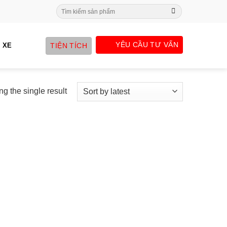
Search
for:
YÊU CẦU TƯ VẤN
TIỆN TÍCH
 XE
g the single result