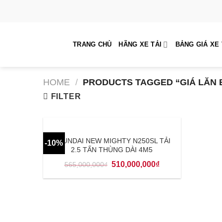
Skip
to
content
TRANG CHỦ
HÃNG XE TẢI
BẢNG GIÁ XE 
HOME
/
PRODUCTS TAGGED “GIÁ LĂN 
FILTER
HYUNDAI NEW MIGHTY N250SL TẢI
-10%
2.5 TẤN THÙNG DÀI 4M5
510,000,000
₫
565,000,000
₫