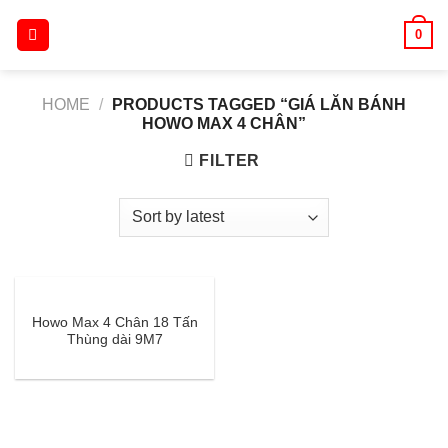
Skip
0
to
content
HOME
/
PRODUCTS TAGGED “GIÁ LĂN BÁNH
HOWO MAX 4 CHÂN”
FILTER
Howo Max 4 Chân 18 Tấn
Thùng dài 9M7