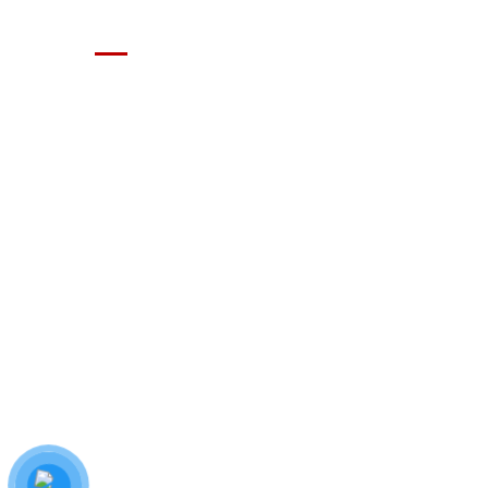
GIÁ XE Ô TÔ TẢI
Địa chỉ: Nam Từ Liêm, Hanoi, Vietnam
SĐT: 09814.15.112
Email: Muabanxe28@gmail.com