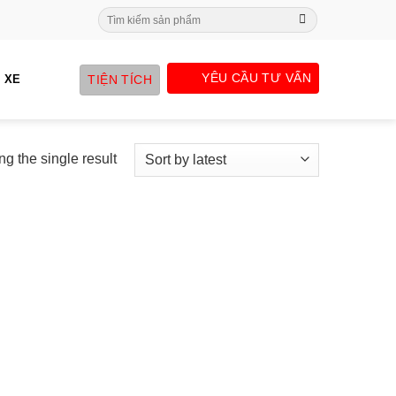
Search
for:
YÊU CẦU TƯ VẤN
TIỆN TÍCH
 XE
g the single result